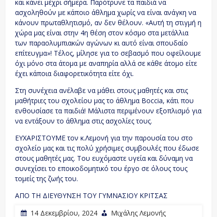
και κάνει μέχρι σήμερα. Παρότρυνε τα παιδιά να
ασχοληθούν με κάποιο άθλημα χωρίς να είναι ανάγκη να
κάνουν πρωταθλητισμό, αν δεν θέλουν. «Αυτή τη στιγμή η
χώρα μας είναι στην 4η θέση στον κόσμο στα μετάλλια
των παραολυμπιακών αγώνων κι αυτό είναι σπουδαίο
επίτευγμα»! Τέλος, μίλησε για το σεβασμό που οφείλουμε
όχι μόνο στα άτομα με αναπηρία αλλά σε κάθε άτομο είτε
έχει κάποια διαφορετικότητα είτε όχι.
Στη συνέχεια ανέλαβε να μάθει στους μαθητές και στις
μαθήτριες του σχολείου μας το άθλημα Boccia, κάτι που
ενθουσίασε τα παιδιά! Μάλιστα περιμένουν εξοπλισμό για
να εντάξουν το άθλημα στις ασχολίες τους.
ΕΥΧΑΡΙΣΤΟΥΜΕ τον κ.Λεμονή για την παρουσία του στο
σχολείο μας και τις πολύ χρήσιμες συμβουλές που έδωσε
στους μαθητές μας. Του ευχόμαστε υγεία και δύναμη να
συνεχίσει το εποικοδομητικό του έργο σε όλους τους
τομείς της ζωής του.
ΑΠΟ ΤΗ ΔΙΕΥΘΥΝΣΗ ΤΟΥ ΓΥΜΝΑΣΙΟΥ ΚΡΙΤΣΑΣ
14 Δεκεμβρίου, 2024
Μιχάλης Λεμονής