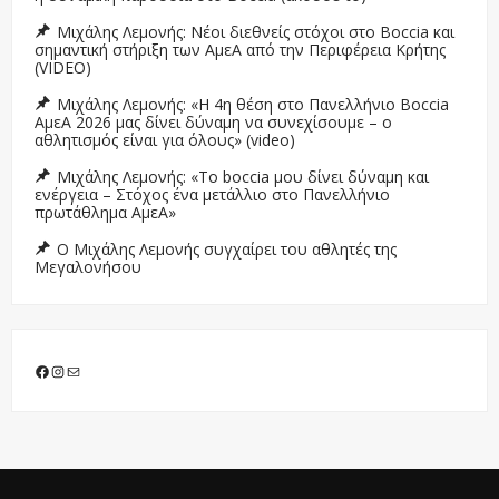
Μιχάλης Λεμονής: Νέοι διεθνείς στόχοι στο Boccia και
σημαντική στήριξη των ΑμεΑ από την Περιφέρεια Κρήτης
(VIDEO)
Μιχάλης Λεμονής: «Η 4η θέση στο Πανελλήνιο Boccia
ΑμεΑ 2026 μας δίνει δύναμη να συνεχίσουμε – ο
αθλητισμός είναι για όλους» (video)
Μιχάλης Λεμονής: «Το boccia μου δίνει δύναμη και
ενέργεια – Στόχος ένα μετάλλιο στο Πανελλήνιο
πρωτάθλημα ΑμεΑ»
Ο Μιχάλης Λεμονής συγχαίρει του αθλητές της
Μεγαλονήσου
Facebook
Instagram
Mail