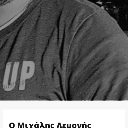
Ο Μιχάλης Λεμονής