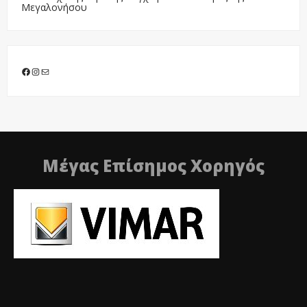
Μεγαλονήσου
Facebook
Instagram
Mail
Μέγας Επίσημος Χορηγός