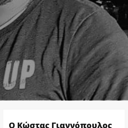
Ο Κώστας Γιαννόπουλος