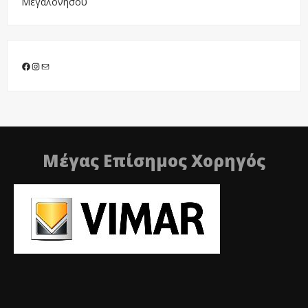
Μεγαλονήσου
Facebook
Instagram
Mail
Μέγας Επίσημος Χορηγός