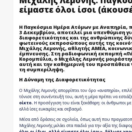
είμαστε όλοι ίσοι (άκουσέ
Η Παγκόσμια Ημέρα Ατόμων με Αναπηρία, π
3 Δεκεμβρίου, αποτελεί μια υπενθύμιση για
διαφορετικότητας και της ανθρώπινης δύν
φωτεινούς εκπροσώπους αυτής της κοινότ
Μιχάλης Λεμονής, αθλητής ΑΜΕΑ, κοινωνικ
έμπνευσης. Στη ραδιοφωνική εκπομπή
«Πά
Κορομπύλια, ο Μιχάλης Λεμονής μοιράστηκ
αυτή και την καθημερινή του προσπάθεια
τη συμπερίληψη.
Η Δύναμη της Διαφορετικότητας
Ο Μιχάλης Λεμονής απορρίπτει τον όρο «αναπηρία», επιλ
τόνισε στη συνέντευξή του, αυτή η μέρα πρέπει να εστιά
οίκτο.
Η προσέγγιση του είναι ξεκάθαρη: οι άνθρωποι με 
αλλά ίσες ευκαιρίες και σεβασμό.
Μέσα από δράσεις σε σχολεία, όπως αυτή που πραγματοπο
Μιχάλης Λεμονής μιλάει στα παιδιά για την αξία της διαφο
όλοι οι ίδιοι, αλλά είμαστε όλοι ίσοι», δήλωσε χ