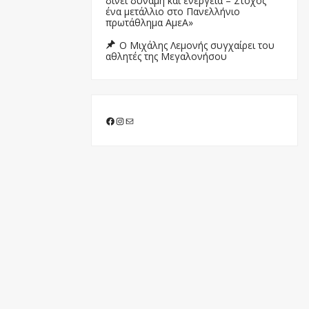
δίνει δύναμη και ενέργεια – Στόχος
ένα μετάλλιο στο Πανελλήνιο
πρωτάθλημα ΑμεΑ»
Ο Μιχάλης Λεμονής συγχαίρει του
αθλητές της Μεγαλονήσου
Facebook
Instagram
Mail