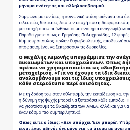
μήνυμα ενότητας και αλληλοσεβασμού.
Σύμφωνα με τον ίδιο, η κοινωνική στάση απέναντι στα άτο
τελευταίες δεκαετίες. Από την εποχή που η διαφορετικό
μια εποχή όπου οι άνθρωποι με αναπηρία αναγνωρίζονται για
Παραδείγματα όπως ο Γρηγόρης Πολυχρονίδης, 12 φορές 
Κυμπουρόπουλος, πρώην Ευρωβουλευτής, αποδεικνύουν ό
αποφασισμένοι να ξεπεράσουν τις δυσκολίες.
Ο Μιχάλης Λεμονής υπογράμμισε την ανάγκ
δικαιωμάτων και υποχρεώσεων. Όπως δήλ
πρέπει να χρησιμοποιείται ως «διαβατήρι
μεταχείριση.
«Για να έχουμε τα ίδια δικα
αναλαμβάνουμε και τις ίδιες υποχρεώσει
κάθε στερεότυπο περί ανισότητας.
Με τη δράση του στον αθλητισμό, την εκπαίδευση και την 
η δύναμη της ψυχής μπορεί να ξεπεράσει κάθε εμπόδιο. Η 
να γιορτάσουμε τα δικαιώματα των ΑΜΕΑ, αλλά και για να
έναν κόσμο πιο συμπεριληπτικό.
Όπως είπε ο ίδιος: «Δεν υπάρχει ‘δεν μπορώ’. Υπάρ
είναι ένας οδηγός όχι μόνο για τα άτομα με αναπηρ