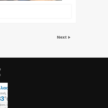
Next
ν
ο