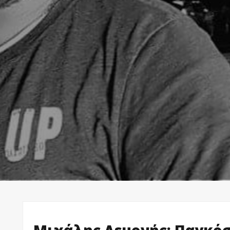
Μιχάλης Λεμονής: Παγκό