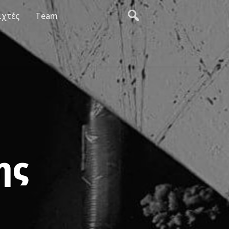
ιχτές
Team
ης