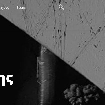
ιχτές
Team
ης