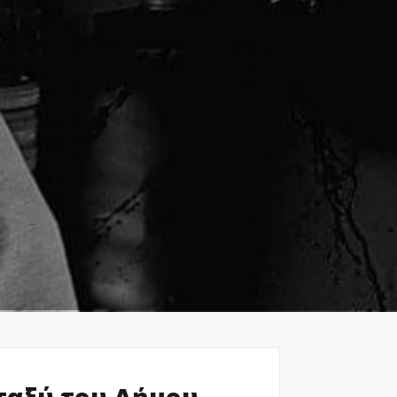
ταξύ του Δήμου