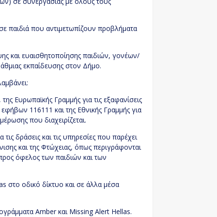
ών) σε συνεργασίας με όλους τους
σε παιδιά που αντιμετωπίζουν προβλήματα
ς και ευαισθητοποίησης παιδιών, γονέων/
΄βάθμιας εκπαίδευσης στον Δήμο.
λαμβάνει:
 της Ευρωπαϊκής Γραμμής για τις εξαφανίσεις
 εφήβων 116111 και της Εθνικής Γραμμής για
μέρωσης που διαχειρίζεται.
ις δράσεις και τις υπηρεσίες που παρέχει
άνισης και της Φτώχειας, όπως περιγράφονται
προς όφελος των παιδιών και των
as στο οδικό δίκτυο και σε άλλα μέσα
ράμματα Amber και Missing Alert Hellas.