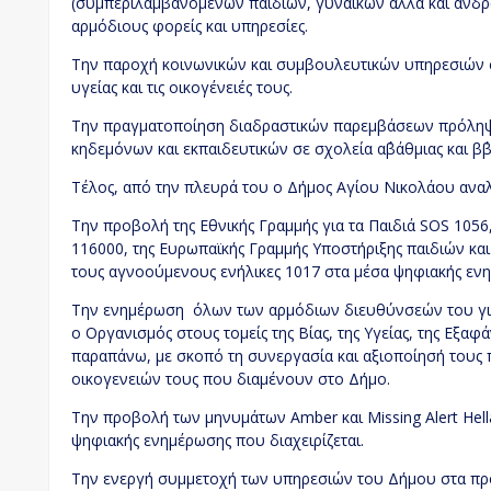
(συμπεριλαμβανομένων παιδιών, γυναικών αλλά και ανδρ
αρμόδιους φορείς και υπηρεσίες.
Την παροχή κοινωνικών και συμβουλευτικών υπηρεσιών 
υγείας και τις οικογένειές τους.
Την πραγματοποίηση διαδραστικών παρεμβάσεων πρόληψη
κηδεμόνων και εκπαιδευτικών σε σχολεία α΄βάθμιας και β
Τέλος, από την πλευρά του ο Δήμος Αγίου Νικολάου ανα
Την προβολή της Εθνικής Γραμμής για τα Παιδιά SOS 1056,
116000, της Ευρωπαϊκής Γραμμής Υποστήριξης παιδιών και
τους αγνοούμενους ενήλικες 1017 στα μέσα ψηφιακής ενη
Την ενημέρωση όλων των αρμόδιων διευθύνσεών του για τ
ο Οργανισμός στους τομείς της Βίας, της Υγείας, της Εξαφ
παραπάνω, με σκοπό τη συνεργασία και αξιοποίησή τους 
οικογενειών τους που διαμένουν στο Δήμο.
Την προβολή των μηνυμάτων Amber και Missing Alert Hell
ψηφιακής ενημέρωσης που διαχειρίζεται.
Την ενεργή συμμετοχή των υπηρεσιών του Δήμου στα προγ