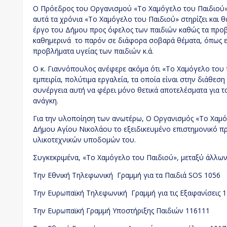
Ο Πρόεδρος του Οργανισμού «Το Χαμόγελο του Παιδιού»
αυτά τα χρόνια «Το Χαμόγελο του Παιδιού» στηρίζει και θ
έργο του Δήμου προς όφελος των παιδιών καθώς τα προ
καθημερινά το παρόν σε διάφορα σοβαρά θέματα, όπως είν
προβλήματα υγείας των παιδιών κ.ά.
Ο κ. Γιαννόπουλος ανέφερε ακόμα ότι «Το Χαμόγελο του π
εμπειρία, πολύτιμα εργαλεία, τα οποία είναι στην διάθεσ
συνέργεια αυτή να φέρει μόνο θετικά αποτελέσματα για τα
ανάγκη.
Για την υλοποίηση των ανωτέρω, Ο Οργανισμός «Το Χαμόγ
Δήμου Αγίου Νικολάου το εξειδικευμένο επιστημονικό π
υλικοτεχνικών υποδομών του.
Συγκεκριμένα, «Το Χαμόγελο του Παιδιού», μεταξύ άλλων
Την Εθνική Τηλεφωνική Γραμμή για τα Παιδιά SOS 1056
Την Ευρωπαϊκή Τηλεφωνική Γραμμή για τις Εξαφανίσεις 
Την Ευρωπαϊκή Γραμμή Υποστήριξης Παιδιών 116111