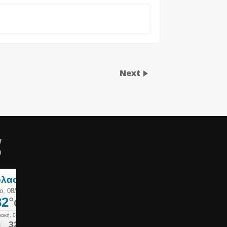
Next
ν
ο