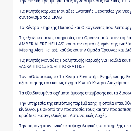
Την Εθνική Γραμμή για τους Αγνοούμενους ενήλικες 1017
Τις Κινητές Ιατρικές Μονάδες Εντατικής Θεραπείας για νε
συντονισμό του ΕΚΑΒ
Το Κέντρο Στήριξης Παιδιού και Οικογένειας που λειτουρ
Τις εξειδικευμένες υπηρεσίες του Οργανισμού στον τομέα
AMBER ALERT HELLAS) και στον τομέα εξαφάνισης ενηλίκ
Missing Alert Hellas), καθώς και την Ομάδα Έρευνας και
Τις Κινητές Μονάδες Προληπτικής Ιατρικής για Παιδιά και
«ΑΣΚΛΗΠΙΟΣ» και «ΙΠΠΟΚΡΑΤΗΣ»
Τον «Οδυσσέα», το 1ο Κινητό Εργαστήρι Ενημέρωσης, Εκ
αξιοποίησής του και ως όχημα Κινητό Κέντρο Διαχείρισης
Τα εξειδικευμένα οχήματα άμεσης επέμβασης και τα διασ
Την υπηρεσία της επιτόπιας παρέμβασης, η οποία απευθύ
κίνδυνο, με σκοπό την προστασία τους και την προάσπιση
αρμόδιες Εισαγγελικές και Αστυνομικές Αρχές.
Την παροχή κοινωνικής και ψυχολογικής υποστήριξης σε 