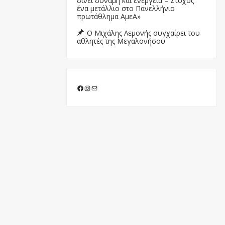
δίνει δύναμη και ενέργεια – Στόχος
ένα μετάλλιο στο Πανελλήνιο
πρωτάθλημα ΑμεΑ»
Ο Μιχάλης Λεμονής συγχαίρει του
αθλητές της Μεγαλονήσου
Facebook
Instagram
Mail