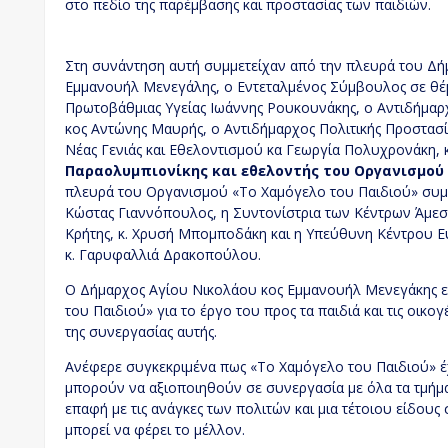
στο πεδίο της παρέμβασης και προστασίας των παιδιών.
Στη συνάντηση αυτή συμμετείχαν από την πλευρά του Δή
Εμμανουήλ Μενεγάλης, ο Εντεταλμένος Σύμβουλος σε θέ
Πρωτοβάθμιας Υγείας Ιωάννης Ρουκουνάκης, ο Αντιδήμαρ
κος Αντώνης Μαυρής, ο Αντιδήμαρχος Πολιτικής Προστασί
Νέας Γενιάς και Εθελοντισμού κα Γεωργία Πολυχρονάκη, 
Παραολυμπιονίκης και εθελοντής του Οργανισμού 
πλευρά του Οργανισμού «Το Χαμόγελο του Παιδιού» συμ
Κώστας Γιαννόπουλος, η Συντονίστρια των Κέντρων Άμεση
Κρήτης, κ. Χρυσή Μπομποδάκη και η Υπεύθυνη Κέντρου 
κ. Γαρυφαλλιά Δρακοπούλου.
Ο Δήμαρχος Αγίου Νικολάου κος Εμμανουήλ Μενεγάκης 
του Παιδιού» για το έργο του προς τα παιδιά και τις οικο
της συνεργασίας αυτής.
Ανέφερε συγκεκριμένα πως «Το Χαμόγελο του Παιδιού» έχ
μπορούν να αξιοποιηθούν σε συνεργασία με όλα τα τμήμ
επαφή με τις ανάγκες των πολιτών και μια τέτοιου είδου
μπορεί να φέρει το μέλλον.