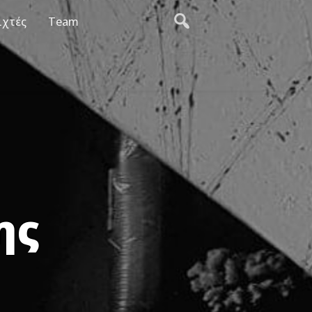
ιχτές
Team
ης