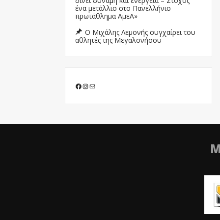
δίνει δύναμη και ενέργεια – Στόχος
ένα μετάλλιο στο Πανελλήνιο
πρωτάθλημα ΑμεΑ»
Ο Μιχάλης Λεμονής συγχαίρει του
αθλητές της Μεγαλονήσου
Facebook
Instagram
Mail
Μ